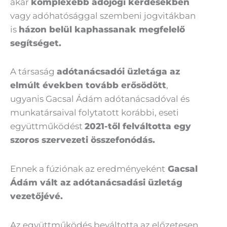
akár
komplexebb adójogi kérdésekben
vagy adóhatósággal szembeni jogvitákban
is
házon belül kaphassanak megfelelő
segítséget.
A társaság
adótanácsadói üzletága az
elmúlt években tovább erősödött
,
ugyanis Gacsal Ádám adótanácsadóval és
munkatársaival folytatott korábbi, eseti
együttműködést
2021-től felváltotta egy
szoros szervezeti összefonódás.
Ennek a fúziónak az eredményeként
Gacsal
Ádám vált az adótanácsadási üzletág
vezetőjévé.
Az együttműködés beváltotta az előzetesen