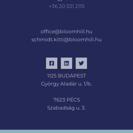
+36 20 331 2115
office@bloomhill.hu
schmidt.kitti@bloomhill.hu
1125 BUDAPEST
György Aladár u. 1/b.
7623 PÉCS
Szabadság u. 3.