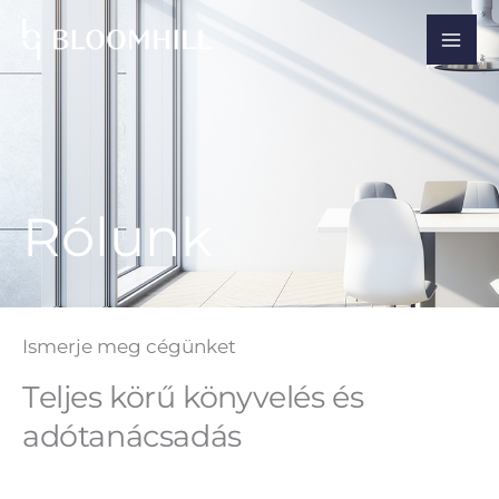
Skip
to
content
Rólunk
Ismerje meg cégünket
Teljes körű könyvelés és
adótanácsadás