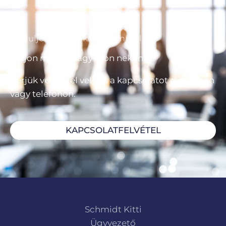
forduljon hozzánk bizalommal
Hívjon minket vagy írjon nekünk
Kérjük vegye fel velünk a kapcsolatot e-mailben
vagy telefonon.
KAPCSOLATFELVÉTEL
Schmidt Kitti
Ügyvezető