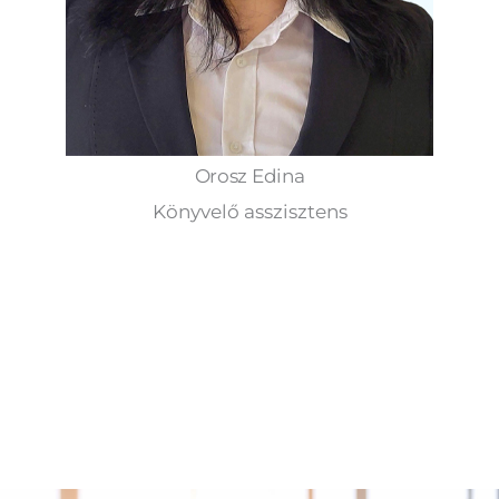
Orosz Edina
Könyvelő asszisztens