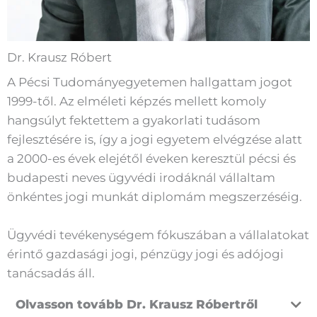
Dr. Krausz Róbert
A Pécsi Tudományegyetemen hallgattam jogot
1999-től. Az elméleti képzés mellett komoly
hangsúlyt fektettem a gyakorlati tudásom
fejlesztésére is, így a jogi egyetem elvégzése alatt
a 2000-es évek elejétől éveken keresztül pécsi és
budapesti neves ügyvédi irodáknál vállaltam
önkéntes jogi munkát diplomám megszerzéséig.
Ügyvédi tevékenységem fókuszában a vállalatokat
érintő gazdasági jogi, pénzügy jogi és adójogi
tanácsadás áll.
Olvasson tovább Dr. Krausz Róbertről