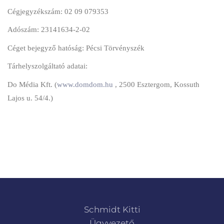
Cégjegyzékszám: 02 09 079353
Adószám: 23141634-2-02
Céget bejegyző hatóság: Pécsi Törvényszék
Tárhelyszolgáltató adatai:
Do Média Kft. (
www.domdom.hu
, 2500 Esztergom, Kossuth
Lajos u. 54/4.)
Schmidt Kitti
Ügyvezető