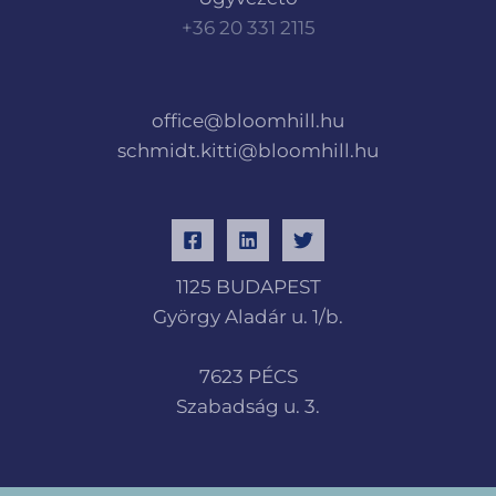
+36 20 331 2115
office@bloomhill.hu
schmidt.kitti@bloomhill.hu
1125 BUDAPEST
György Aladár u. 1/b.
7623 PÉCS
Szabadság u. 3.