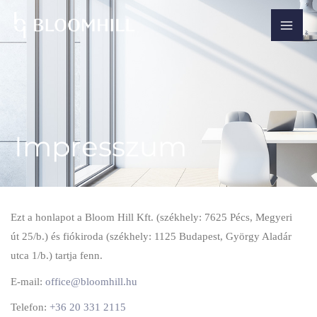
Skip
to
content
Impresszum
Ezt a honlapot a Bloom Hill Kft. (székhely: 7625 Pécs, Megyeri
út 25/b.) és fiókiroda (székhely: 1125 Budapest, György Aladár
utca 1/b.) tartja fenn.
E-mail:
office@bloomhill.hu
Telefon:
+36 20 331 2115